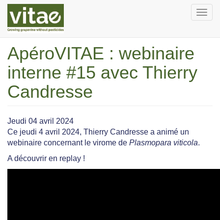
Aller
English
Français
Togg
au
navi
contenu
principal
ApéroVITAE : webinaire
interne #15 avec Thierry
Candresse
Jeudi 04 avril 2024
Ce jeudi 4 avril 2024, Thierry Candresse a animé un
webinaire concernant le virome de
Plasmopara viticola
.
A découvrir en replay !